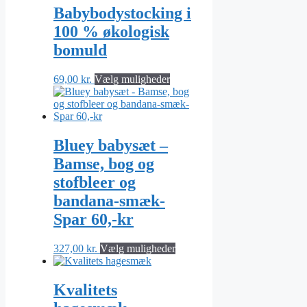
varianter.
Babybodystocking i
Mulighederne
100 % økologisk
kan
vælges
bomuld
på
varesiden
Dette
69,00
kr.
Vælg muligheder
vare
har
flere
varianter.
Mulighederne
Bluey babysæt –
kan
Bamse, bog og
vælges
på
stofbleer og
varesiden
bandana-smæk-
Spar 60,-kr
Dette
327,00
kr.
Vælg muligheder
vare
har
flere
Kvalitets
varianter.