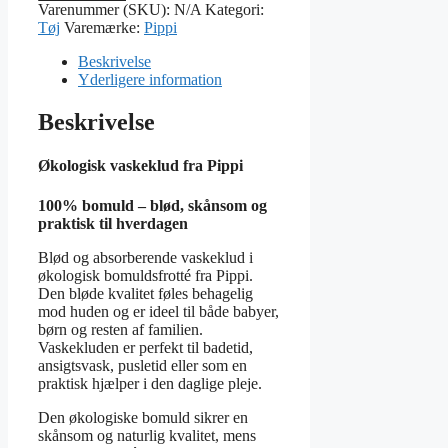
fra
Varenummer (SKU):
N/A
Kategori:
Pippi
Tøj
Varemærke:
Pippi
antal
Beskrivelse
Yderligere information
Beskrivelse
Økologisk vaskeklud fra Pippi
100% bomuld – blød, skånsom og
praktisk til hverdagen
Blød og absorberende vaskeklud i
økologisk bomuldsfrotté fra Pippi.
Den bløde kvalitet føles behagelig
mod huden og er ideel til både babyer,
børn og resten af familien.
Vaskekluden er perfekt til badetid,
ansigtsvask, pusletid eller som en
praktisk hjælper i den daglige pleje.
Den økologiske bomuld sikrer en
skånsom og naturlig kvalitet, mens