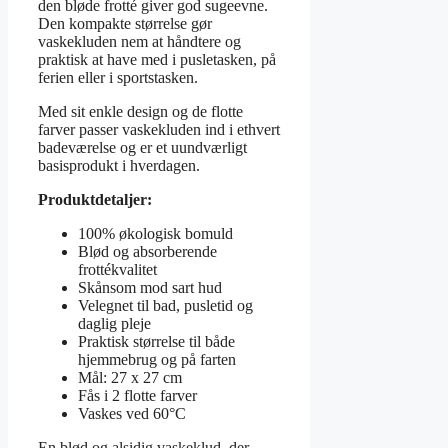
den bløde frotté giver god sugeevne.
Den kompakte størrelse gør
vaskekluden nem at håndtere og
praktisk at have med i pusletasken, på
ferien eller i sportstasken.
Med sit enkle design og de flotte
farver passer vaskekluden ind i ethvert
badeværelse og er et uundværligt
basisprodukt i hverdagen.
Produktdetaljer:
100% økologisk bomuld
Blød og absorberende
frottékvalitet
Skånsom mod sart hud
Velegnet til bad, pusletid og
daglig pleje
Praktisk størrelse til både
hjemmebrug og på farten
Mål: 27 x 27 cm
Fås i 2 flotte farver
Vaskes ved 60°C
En blød og alsidig vaskeklud, der