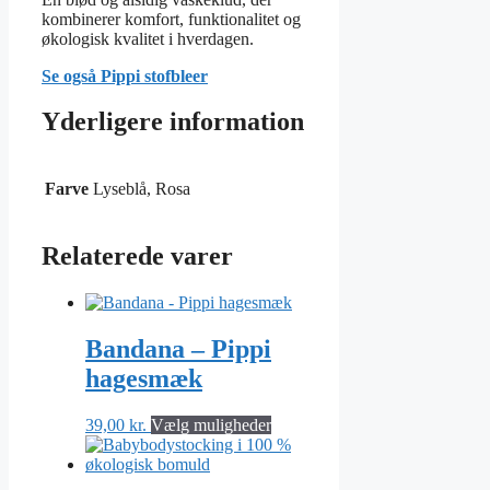
kombinerer komfort, funktionalitet og
økologisk kvalitet i hverdagen.
Se også Pippi stofbleer
Yderligere information
Farve
Lyseblå, Rosa
Relaterede varer
Bandana – Pippi
hagesmæk
Dette
39,00
kr.
Vælg muligheder
vare
har
flere