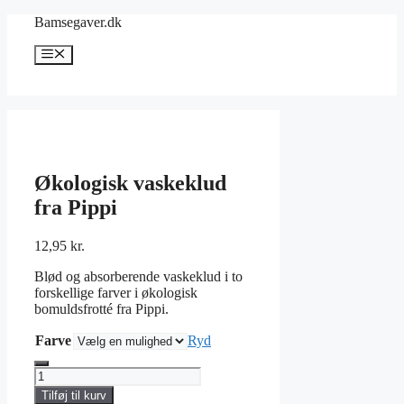
Hop
Bamsegaver.dk
til
indhold
Menu
Økologisk vaskeklud
fra Pippi
12,95
kr.
Blød og absorberende vaskeklud i to
forskellige farver i økologisk
bomuldsfrotté fra Pippi.
Farve
Ryd
Økologisk
vaskeklud
Tilføj til kurv