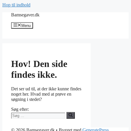
Hop til indhold
Bamsegaver.dk
Menu
Hov! Den side
findes ikke.
Det ser ud til, at der ikke kunne findes
noget her. Hvad med at prøve en
søgning i stedet?
Søg efter:
© 2026 Bamsegaver.dk
• Bygget med
GeneratePress