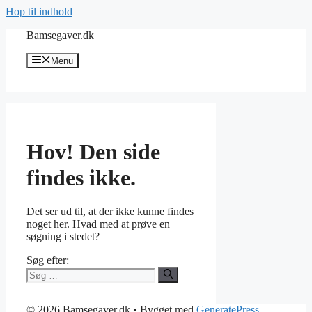
Hop til indhold
Bamsegaver.dk
Menu
Hov! Den side
findes ikke.
Det ser ud til, at der ikke kunne findes
noget her. Hvad med at prøve en
søgning i stedet?
Søg efter:
© 2026 Bamsegaver.dk
• Bygget med
GeneratePress