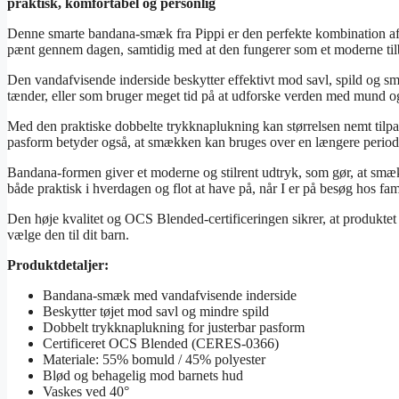
praktisk, komfortabel og personlig
Denne smarte bandana-smæk fra Pippi er den perfekte kombination af fu
pænt gennem dagen, samtidig med at den fungerer som et moderne tilbeh
Den vandafvisende inderside beskytter effektivt mod savl, spild og små
tænder, eller som bruger meget tid på at udforske verden med mund 
Med den praktiske dobbelte trykknaplukning kan størrelsen nemt tilpa
pasform betyder også, at smækken kan bruges over en længere period
Bandana-formen giver et moderne og stilrent udtryk, som gør, at smækk
både praktisk i hverdagen og flot at have på, når I er på besøg hos fami
Den høje kvalitet og OCS Blended-certificeringen sikrer, at produktet 
vælge den til dit barn.
Produktdetaljer:
Bandana-smæk med vandafvisende inderside
Beskytter tøjet mod savl og mindre spild
Dobbelt trykknaplukning for justerbar pasform
Certificeret OCS Blended (CERES-0366)
Materiale: 55% bomuld / 45% polyester
Blød og behagelig mod barnets hud
Vaskes ved 40°