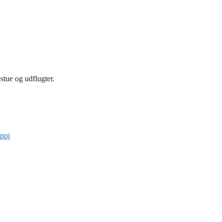
tue og udflugter.
ippi