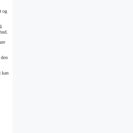
t og
å
hud.
are
r den
t kan