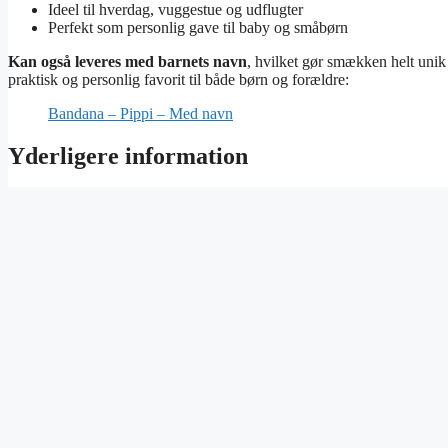
Ideel til hverdag, vuggestue og udflugter
Perfekt som personlig gave til baby og småbørn
Kan også leveres med barnets navn
, hvilket gør smækken helt unik
praktisk og personlig favorit til både børn og forældre:
Bandana – Pippi – Med navn
Yderligere information
Farve
Blomme, Gråblå, Lys Kokos, Mørk Blå, Støvet Grøn
Relaterede varer
Pippi Stofbleer
99,00
kr.
Vælg muligheder
Dette vare har flere varianter. Mul