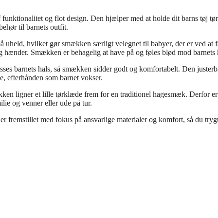
nktionalitet og flot design. Den hjælper med at holde dit barns tøj tør
ør til barnets outfit.
 uheld, hvilket gør smækken særligt velegnet til babyer, der er ved at f
og hænder. Smækken er behagelig at have på og føles blød mod barnets 
sses barnets hals, så smækken sidder godt og komfortabelt. Den justerb
e, efterhånden som barnet vokser.
en ligner et lille tørklæde frem for en traditionel hagesmæk. Derfor e
lie og venner eller ude på tur.
er fremstillet med fokus på ansvarlige materialer og komfort, så du tryg