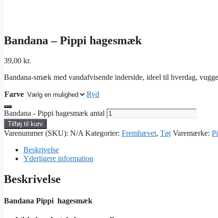
Bandana – Pippi hagesmæk
39,00
kr.
Bandana-smæk med vandafvisende inderside, ideel til hverdag, vugges
Farve
Ryd
Bandana - Pippi hagesmæk antal
Tilføj til kurv
Varenummer (SKU):
N/A
Kategorier:
Fremhævet
,
Tøj
Varemærke:
P
Beskrivelse
Yderligere information
Beskrivelse
Bandana Pippi hagesmæk