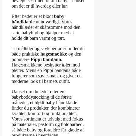
bevægelsesfrihed til din baby – uanset
om det er til hverdag eller lur.
Efter badet er et blødt
baby
håndklæde
uundværligt. Vores
håndklæder er skånsomme mod den
sarte babyhud og hjælper med at
holde dit barn varmt og tørt.
Til måltider og savleperioder finder du
både praktiske
hagesmække
og den
populære
Pippi bandana
.
Hagesmækkene beskytter tøjet mod
pletter. Mens en Pippi bandana både
fungerer som savlesmæk og giver et
moderne look til barnets outfit.
Uanset om du leder efter en
babyboddystocking til de første
måneder, et blødt baby håndklæde
finder du produkter, der kombinerer
kvalitet, komfort og funktionalitet.
Vores sortiment er udvalgt med fokus
på materialer, pasform og holdbarhed,
så både baby og forældre får glæde af
produkterne i hverdagen.