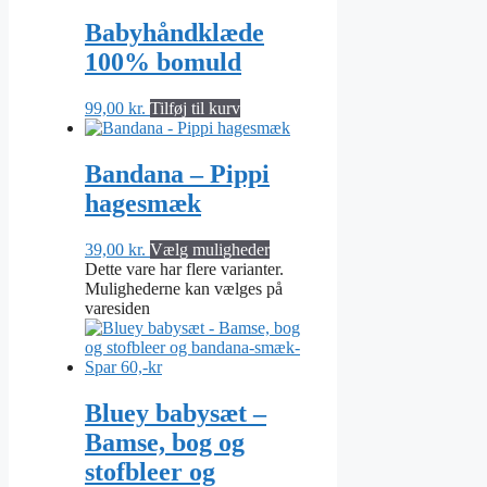
Babyhåndklæde
100% bomuld
99,00
kr.
Tilføj til kurv
Bandana – Pippi
hagesmæk
39,00
kr.
Vælg muligheder
Dette vare har flere varianter.
Mulighederne kan vælges på
varesiden
Bluey babysæt –
Bamse, bog og
stofbleer og