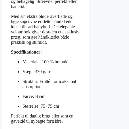
og behagelig tørreevne, perfekt efter
badetid.
Med sin ekstra bløde overflade og
høje sugeevne er dette håndklæde
ideelt til sart babyhud. Det elegante
velourlook giver desuden et eksklusivt
præg, som gør håndklædet både
praktisk og stilfuldt.
Specifikationer:
Materiale: 100 % bomuld
Vægt: 330 g/m²
Struktur: Frotté for maksimal
absorption
Farve: Hvid
Størrelse: 75×75 cm
Perfekt til daglig brug eller som en
gaveidé til nybagte forældre.