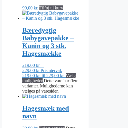
99,00
kr.
Tilføj til kurv
Bæredygtig
Babygavepakke –
Kanin og 3 stk.
Hagesmække
219,00
kr.
–
229,00
kr.
Prisinterval:
219,00 kr. til 229,00 kr.
Vælg
muligheder
Dette vare har flere
varianter. Mulighederne kan
vælges på varesiden
Hagesmæk med
navn